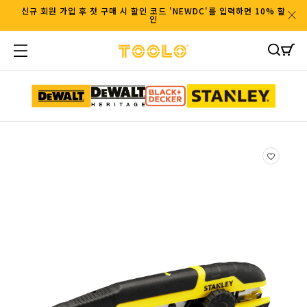
콘텐츠
신규 회원 가입 후 첫 구매 시 할인 코드 'NEWDC'를 입력하면 10% 할
인
로 이동
카
트
제품정
보로 이
동