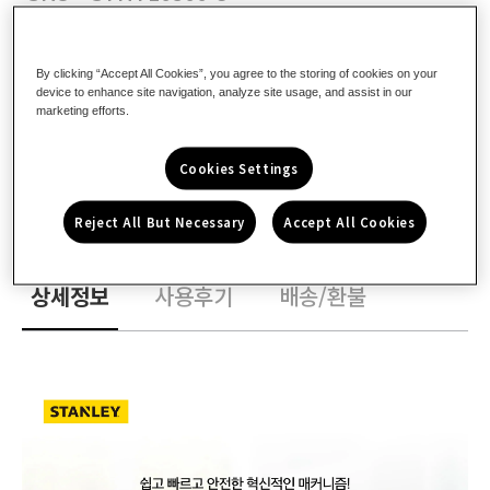
정
9,100원
가
By clicking “Accept All Cookies”, you agree to the storing of cookies on your
툴로 회원은 배송비 무료
device to enhance site navigation, analyze site usage, and assist in our
marketing efforts.
사양 및 부품
Cookies Settings
Share
Reject All But Necessary
Accept All Cookies
상세정보
사용후기
배송/환불