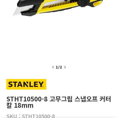
~
1
/
2
의
STHT10500-8 고무그립 스냅오프 커터
칼 18mm
SKU :
STHT10500-8