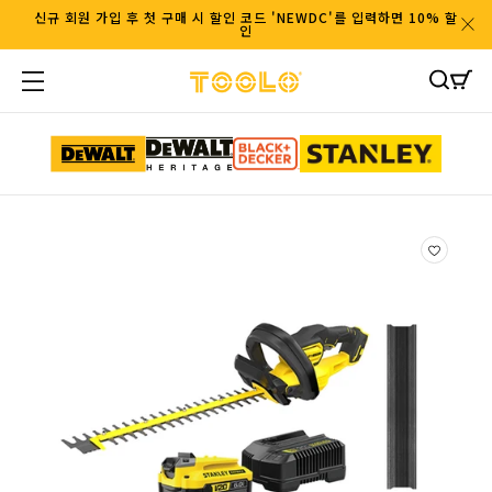
콘텐츠
신규 회원 가입 후 첫 구매 시 할인 코드 'NEWDC'를 입력하면 10% 할
인
로 이동
카
트
제품정
보로 이
동