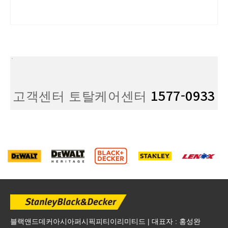
1577-0933
고객센터 토탈케어센터
블랙앤드데커아시아퍼시픽피티이리미티드 | 대표자 : 홍성완