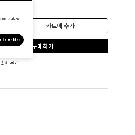
ation, analyze
카트에 추가
수
량
All Cookies
늘
리
2
기
배송비 무료
DWHT42802
미
니
자
석
수
평
6(100mm)