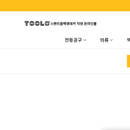
콘텐츠
로 이동
스탠리블랙앤데커 직영 온라인몰
전동공구
의류
제품정
보로 이
동