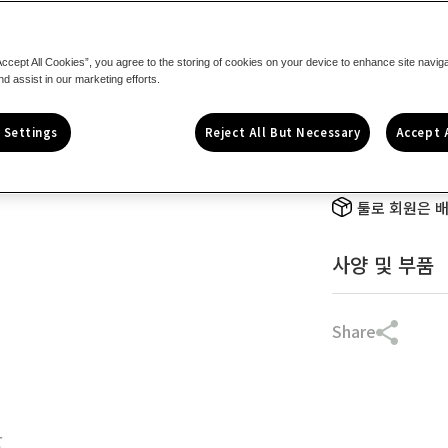
정
21,500원
가
Accept All Cookies”, you agree to the storing of cookies on your device to enhance site navig
nd assist in our marketing efforts.
수
량
 Settings
Reject All But Necessary
Accept 
감
소
DWHT4280
툴로 회원은 
미
니
사양 및 부품
자
석
수
Share
평
6(100mm)
불