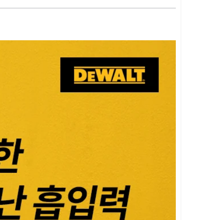
청
소
기
(베
어
툴)