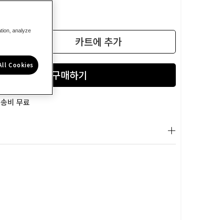
ation, analyze
카트에 추가
수
량
All Cookies
늘
리
-
기
배송비 무료
DCV501LN-
KR
20V
MAX
충
전
디
월
트
스
틱