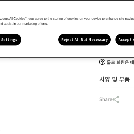
정
171,300원
가
Accept All Cookies”, you agree to the storing of cookies on your device to enhance site navig
nd assist in our marketing efforts.
수
량
 Settings
Reject All But Necessary
Accept 
감
소
DCV501LN
툴로 회원은 
KR
20V
MAX
사양 및 부품
충
전
디
Share
월
트
스
틱
불
청