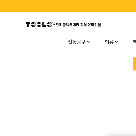
콘텐츠
로 이동
스탠리블랙앤데커 직영 온라인몰
전동공구
의류
제품정
보로 이
동