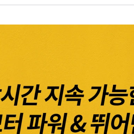
소
기
(베
어
툴)