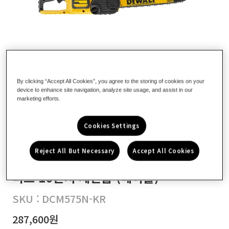
By clicking “Accept All Cookies”, you agree to the storing of cookies on your
device to enhance site navigation, analyze site usage, and assist in our
marketing efforts.
Cookies Settings
Reject All But Necessary
Accept All Cookies
DCM575N-KR 54V FLEXVOLT 브러쉬
리스 16인치 체인톱 (베어툴)
SKU :
DCM575N-KR
정
287,600원