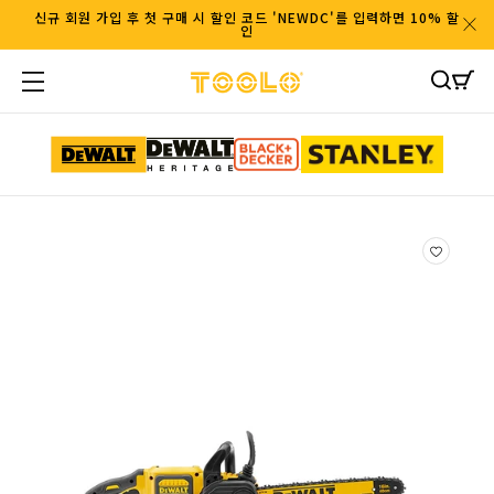
콘텐츠
신규 회원 가입 후 첫 구매 시 할인 코드 'NEWDC'를 입력하면 10% 할
인
로 이동
카
트
제품정
보로 이
동